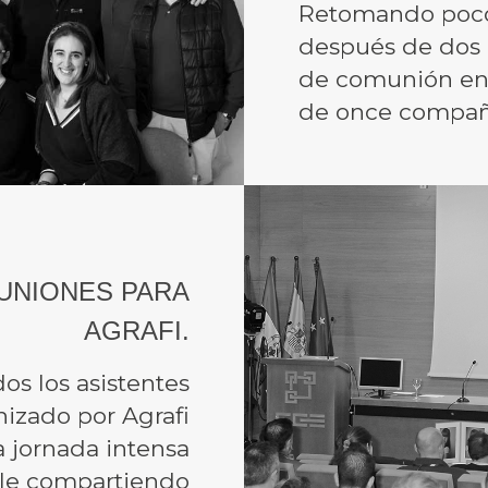
Retomando poco 
después de dos d
de comunión en 
de once compañ
UNIONES PARA
AGRAFI.
os los asistentes
anizado por Agrafi
a jornada intensa
le compartiendo