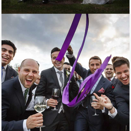
Unas Damas de Honor muy especiales
SANTI Y CRISTINA.
FOTOGRAFÍAS DE BODA.
Fotografías álbum de Boda.
En un lugar de Cáceres…